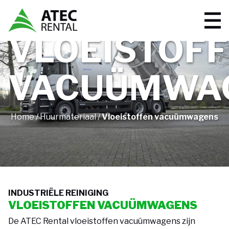
VLOEISTOF
VACUÜMWA
Home
/
Huurmateriaal
/
Vloeistoffen vacuümwagens
INDUSTRIËLE REINIGING
VLOEISTOFFEN VACUÜMWAGENS
De ATEC Rental vloeistoffen vacuümwagens zijn