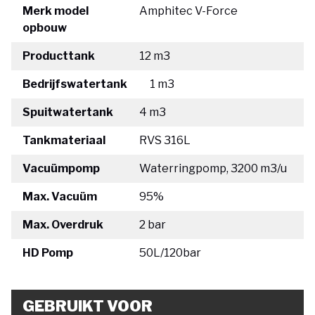
Merk model
Amphitec V-Force
opbouw
Producttank
12 m3
Bedrijfswatertank
1 m3
Spuitwatertank
4 m3
Tankmateriaal
RVS 316L
Vacuümpomp
Waterringpomp, 3200 m3/u
Max. Vacuüm
95%
Max. Overdruk
2 bar
HD Pomp
50L/120bar
GEBRUIKT VOOR