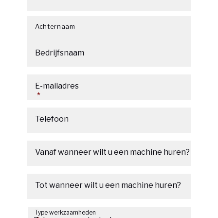
Achternaam
Bedrijfsnaam
E-mailadres
*
Telefoon
Vanaf wanneer wilt u een machine huren?
Datumnotatie:MM
slash
Tot wanneer wilt u een machine huren?
DD
Datumnotatie:MM
slash
Type werkzaamheden
slash
JJJJ