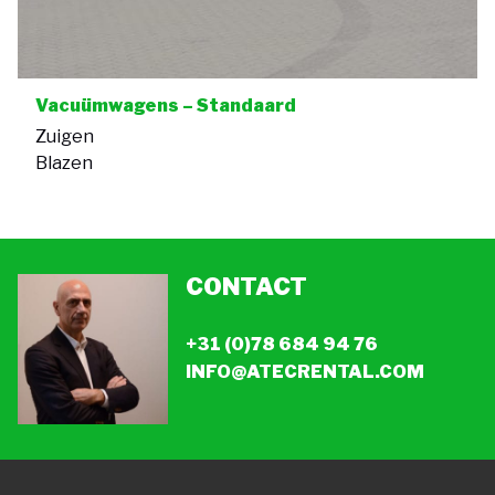
Vacuümwagens – Standaard
Zuigen
Blazen
CONTACT
+31 (0)78 684 94 76
INFO@ATECRENTAL.COM