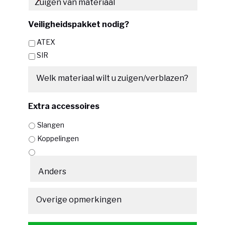
*
DD
slash
Veiligheidspakket nodig?
JJJJ
ATEX
SIR
Welk materiaal wilt u zuigen/verblazen?
Extra accessoires
Slangen
Koppelingen
Overige opmerkingen