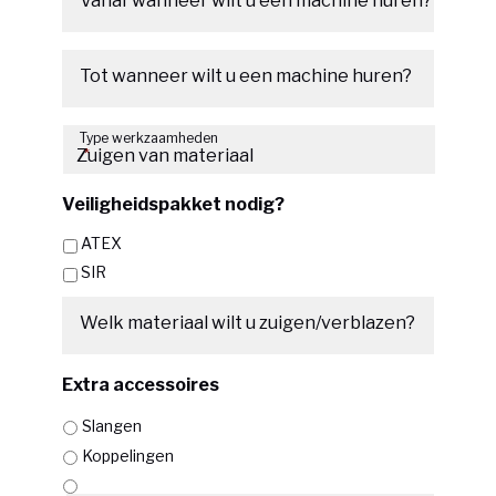
Vanaf wanneer wilt u een machine huren?
Datumnotatie:MM
slash
Tot wanneer wilt u een machine huren?
DD
Datumnotatie:MM
slash
Type werkzaamheden
slash
JJJJ
*
DD
slash
Veiligheidspakket nodig?
JJJJ
ATEX
SIR
Welk materiaal wilt u zuigen/verblazen?
Extra accessoires
Slangen
Koppelingen